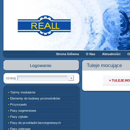
Strona Główna
O Nas
Aktualności
O
Tuleje mocujące
szukaj:
»
TULEJE M
•
Taśmy modularne
•
Elementy do budowy przenośników
•
Przyssawki
•
Pasy segmentowe
•
Pasy zębate
•
Pasy do przekładni bezstopniowych
•
Pasy żebrowe