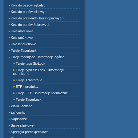
•
Koła do pasów zębatych
•
Koła do pasów klinowych
•
Koła do przekładni bezstopniowych
•
Koła do pasów żebrowych
•
Koła modułowe
•
Koła stożkowe
•
Koła łańcuchowe
•
Tuleje TaperLock
•
Tuleje mocujące - informacje ogólne
»
Tuleje typu Sit-Lock
»
Tuleje typu Sit-Lock - informacje
techniczne
»
Tuleje Trantorque
»
ETP - produkty
»
Tuleje ETP - informacje techniczne
»
Tuleje TaperLock
•
Wałki Kardana
•
Łańcuchy
•
Napinacze
•
Sanie silnikowe
•
Sprzęgła przeciążeniowe