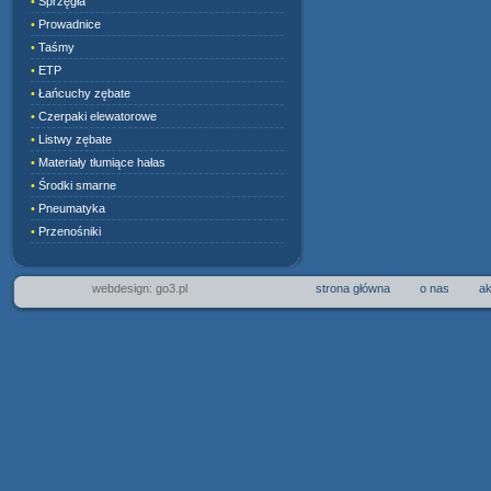
•
Sprzęgła
•
Prowadnice
•
Taśmy
•
ETP
•
Łańcuchy zębate
•
Czerpaki elewatorowe
•
Listwy zębate
•
Materiały tłumiące hałas
•
Środki smarne
•
Pneumatyka
•
Przenośniki
webdesign: go3.pl
strona główna
o nas
ak