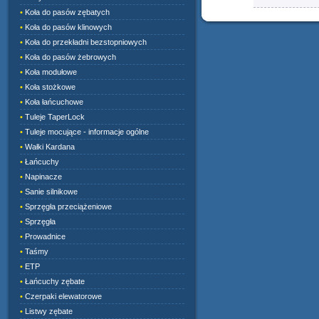
•
Koła do pasów zębatych
•
Koła do pasów klinowych
•
Koła do przekładni bezstopniowych
•
Koła do pasów żebrowych
•
Koła modułowe
•
Koła stożkowe
•
Koła łańcuchowe
•
Tuleje TaperLock
•
Tuleje mocujące - informacje ogólne
•
Wałki Kardana
•
Łańcuchy
•
Napinacze
•
Sanie silnikowe
•
Sprzęgła przeciążeniowe
•
Sprzęgła
•
Prowadnice
•
Taśmy
•
ETP
•
Łańcuchy zębate
•
Czerpaki elewatorowe
•
Listwy zębate