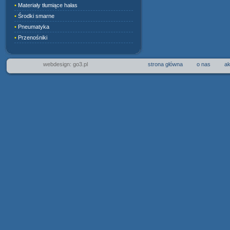
•
Materiały tłumiące hałas
•
Środki smarne
•
Pneumatyka
•
Przenośniki
webdesign: go3.pl
strona główna
o nas
ak