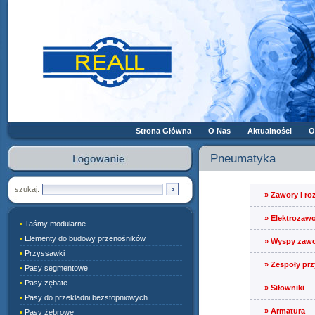
Strona Główna
O Nas
Aktualności
O
Pneumatyka
szukaj:
»
Zawory i ro
»
Elektrozawo
•
Taśmy modularne
•
Elementy do budowy przenośników
»
Wyspy zaw
•
Przyssawki
»
Zespoły pr
•
Pasy segmentowe
•
Pasy zębate
»
Siłowniki
•
Pasy do przekładni bezstopniowych
»
Armatura
•
Pasy żebrowe