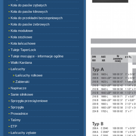
•
Koła do pasów zębatych
•
Koła do pasów klinowych
•
Koła do przekładni bezstopniowych
•
Koła do pasów żebrowych
•
Koła modułowe
•
Koła stożkowe
•
Koła łańcuchowe
•
Tuleje TaperLock
•
Tuleje mocujące - informacje ogólne
•
Wałki Kardana
•
Łańcuchy
»
Łańcuchy rolkowe
»
Zabieraki
•
Napinacze
•
Sanie silnikowe
•
Sprzęgła przeciążeniowe
•
Sprzęgła
•
Prowadnice
•
Taśmy
•
ETP
•
Łańcuchy zębate