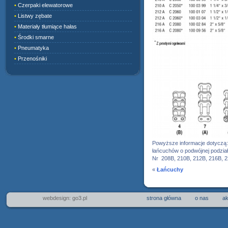
•
Czerpaki elewatorowe
•
Listwy zębate
•
Materiały tłumiące hałas
•
Środki smarne
•
Pneumatyka
•
Przenośniki
Powyższe informacje dotyczą:
łańcuchów o podwójnej podział
Nr 208B, 210B, 212B, 216B, 2
«
Łańcuchy
webdesign: go3.pl
strona główna
o nas
ak