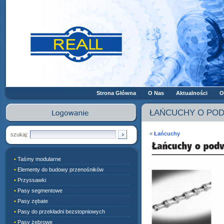
Strona Główna
O Nas
Aktualności
O
ŁAŃCUCHY O POD
«
Łańcuchy
szukaj:
•
Taśmy modularne
•
Elementy do budowy przenośników
•
Przyssawki
•
Pasy segmentowe
•
Pasy zębate
•
Pasy do przekładni bezstopniowych
•
Pasy żebrowe