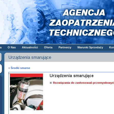
a
O Nas
Aktualności
Oferta
Partnerzy
Warunki Sprzedaży
Kon
Urządzenia smarujące
«
Środki smarne