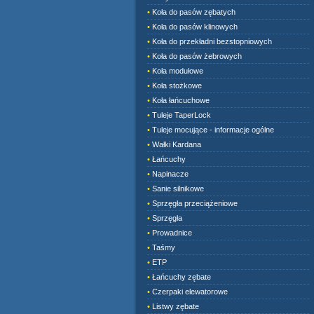
•
Koła do pasów zębatych
•
Koła do pasów klinowych
•
Koła do przekładni bezstopniowych
•
Koła do pasów żebrowych
•
Koła modułowe
•
Koła stożkowe
•
Koła łańcuchowe
•
Tuleje TaperLock
•
Tuleje mocujące - informacje ogólne
•
Wałki Kardana
•
Łańcuchy
•
Napinacze
•
Sanie silnikowe
•
Sprzęgła przeciążeniowe
•
Sprzęgła
•
Prowadnice
•
Taśmy
•
ETP
•
Łańcuchy zębate
•
Czerpaki elewatorowe
•
Listwy zębate